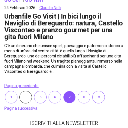
GO OUT
 | 
GO VISIT
24 Febbraio 2026
Claudio Nelli
Urbanfile Go Visit | In bici lungo il
Naviglio di Bereguardo: natura, Castello
Visconteo e pranzo gourmet per una
gita fuori Milano
C’è un itinerario che unisce sport, paesaggio e patrimonio storico a
meno di un’ora dal centro città: è quello lungo il Naviglio di
Bereguardo, uno dei percorsi ciclabili più affascinanti per una gita
fuori Milano nel weekend. Un tragitto pianeggiante, immerso nella
campagna lombarda, che culmina con la visita al Castello
Visconteo di Bereguardo e…
Pagina precedente
1
…
5
6
7
8
9
Pagina successiva
ISCRIVITI ALLA NEWSLETTER