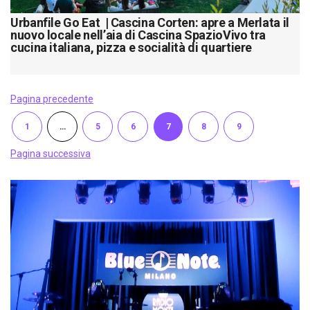
Urbanfile Go Eat | Cascina Corten: apre a Merlata il
nuovo locale nell’aia di Cascina SpazioVivo tra
cucina italiana, pizza e socialità di quartiere
Pagina precedente
1
…
5
6
7
8
9
Pagina successiva