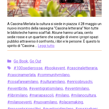
A Cascina Merlata la cultura si siede in piazza: il 28 maggio un
nuovo incontro della rassegna “Cascina letteraria” Non tutte
le biblioteche hanno scaffali. Alcune hanno un’aia, cento
sedie rosse e un quartiere che sceglie di vivere i propri spazi
pubblici attraverso il confronto, i libri e le persone. È questo lo
spirito di “Cascina …
Leggi tutto
Categorie
Go Book
,
Go Out
Tag
#100sedierosse
,
#bookevent
,
#cascinaletteraria
,
#cascinamerlata
,
#communitymilano
,
#cosafareamilano
,
#culturamilano
,
#enricobruschi
,
#eventbrite
,
#eventigratismilano
,
#eventimilano
,
#librimilano
,
#mariapascoli
,
#milano
,
#milanocultura
,
#milanoeventi
,
#nuovamilano
,
#placemaking
,
#presentazionelibri
,
#quartieridimilano
,
#spaziurbani
,